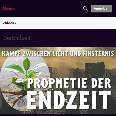
Vmax
Anmelden
Videos
Die Endzeit
Play
Video