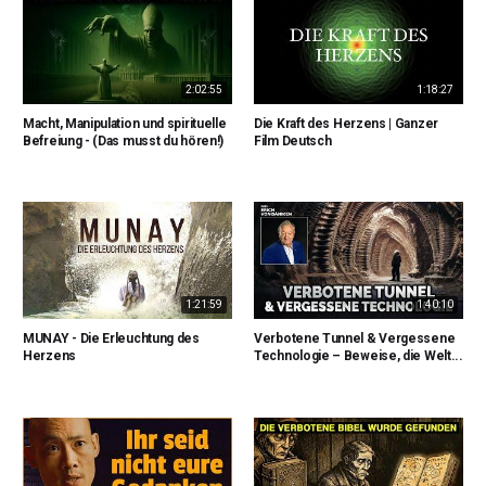
2:02:55
1:18:27
Macht, Manipulation und spirituelle
Die Kraft des Herzens | Ganzer
Befreiung - (Das musst du hören!)
Film Deutsch
1:21:59
1:40:10
MUNAY - Die Erleuchtung des
Verbotene Tunnel & Vergessene
Herzens
Technologie – Beweise, die Welt...