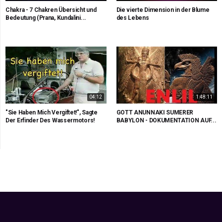
Chakra - 7 Chakren Übersicht und
Die vierte Dimension in der Blume
Bedeutung (Prana, Kundalini...
des Lebens
04:12
1:48:11
"Sie Haben Mich Vergiftet!", Sagte
GOTT ANUNNAKI SUMERER
Der Erfinder Des Wassermotors!
BABYLON - DOKUMENTATION AUF...