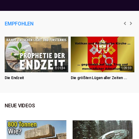
EMPFOHLEN
1:01:34
1:09:59
Die Endzeit
Die größten Lügen aller Zeiten ...
D
D
NEUE VIDEOS