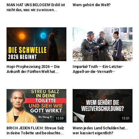
MAN HAT UNS BELOGEN! Erdöl ist
Wem gehört die Welt?
nicht das, was wir zu wissen...
Hopi-Prophezeiung 2026 — Die
Impartial-Truth ---Ein-Letzter-
Ankunft der Fünften Welt hat...
Appell-an-die-Vernunft--
13:59
13:01
BRICH JEDEN FLUCH: Streue Salz
Wenn jedes Land Schulden hat…
in deine Toilette und beobachte...
wer kassiert eigentlich?