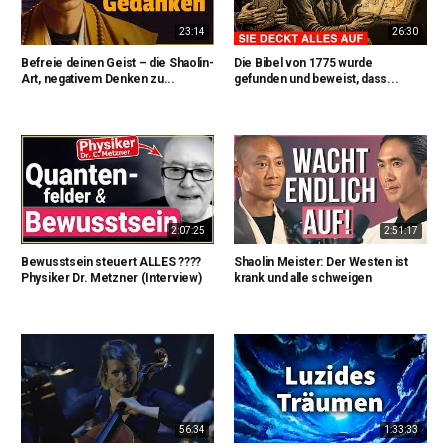
23:14
26:30
Befreie deinen Geist – die Shaolin-
Die Bibel von 1775 wurde
Art, negativem Denken zu...
gefunden und beweist, dass...
2:07:25
2:51:17
Bewusstsein steuert ALLES ????
Shaolin Meister: Der Westen ist
Physiker Dr. Metzner (Interview)
krank und alle schweigen
56:34
1:33:33