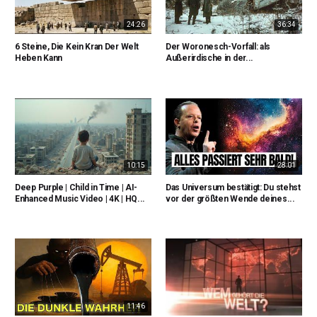
24:26
36:34
6 Steine, Die Kein Kran Der Welt
Der Woronesch-Vorfall: als
Heben Kann
Außerirdische in der...
10:15
28:01
Deep Purple | Child in Time | AI-
Das Universum bestätigt: Du stehst
Enhanced Music Video | 4K | HQ...
vor der größten Wende deines...
11:46