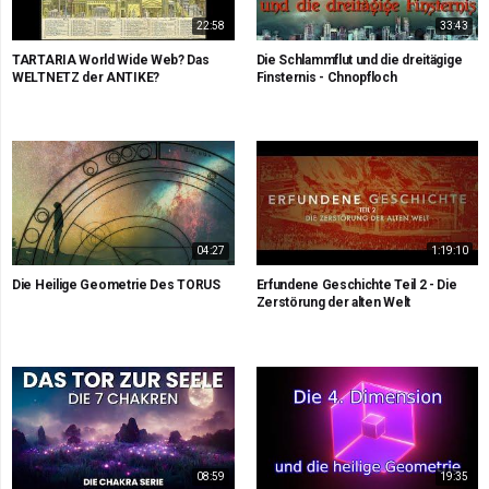
22:58
33:43
TARTARIA World Wide Web? Das
Die Schlammflut und die dreitägige
WELTNETZ der ANTIKE?
Finsternis - Chnopfloch
04:27
1:19:10
Die Heilige Geometrie Des TORUS
Erfundene Geschichte Teil 2 - Die
Zerstörung der alten Welt
08:59
19:35