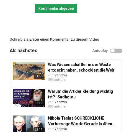
#SpirituelleMode #WeisheitDerWorte"
Kommentar abgeben
Kategorien
Wissenswertes
Schreib als Erster einen Kommentar zu diesem Video
Als nächstes
Autoplay
Was Wissenschaftler in der Wüste
entdeckt haben, schockiert die Welt
von
Veritatis
11:56
586 aufrufe
Warum die Art der Kleidung wichtig
ist? | Sadhguru
von
Veritatis
12:32
883 aufrufe
Nikola Teslas SCHRECKLICHE
Vorhersage Wurde Gerade In Alten...
von
Veritatis
22:11