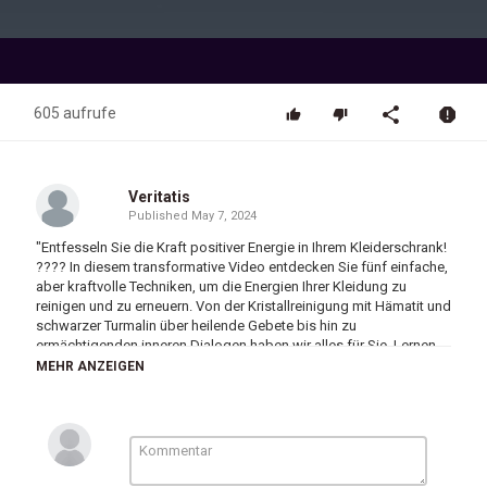
Video
605 aufrufe
Veritatis
Published
May 7, 2024
"Entfesseln Sie die Kraft positiver Energie in Ihrem Kleiderschrank!
???? In diesem transformative Video entdecken Sie fünf einfache,
aber kraftvolle Techniken, um die Energien Ihrer Kleidung zu
reinigen und zu erneuern. Von der Kristallreinigung mit Hämatit und
schwarzer Turmalin über heilende Gebete bis hin zu
ermächtigenden inneren Dialogen haben wir alles für Sie. Lernen
Sie ein spirituelles Reinigungsritual mit Schritt-für-Schritt-Anleitung
MEHR ANZEIGEN
unter Verwendung von Vorratszutaten und tauchen Sie ein in die
faszinierende Welt der Farbtherapie, um Ihre Energie zu
verbessern. Heben Sie Ihre Garderobe auf ein neues Level und
ziehen Sie Wohlstand mühelos an! Verpassen Sie nicht diese
weisheitsreichen Tipps. Liken, abonnieren und bleiben Sie
gesegnet! ????✨ #PositiveEnergie #KleiderschrankReinigung