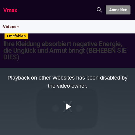
Vmax
Anmelden
Videos
Empfohlen
Ihre Kleidung absorbiert negative Energie,
die Unglück und Armut bringt (BEHEBEN SIE
DIES)
This
is
Playback on other Websites has been disabled by
a
modal
the video owner.
window.
Play