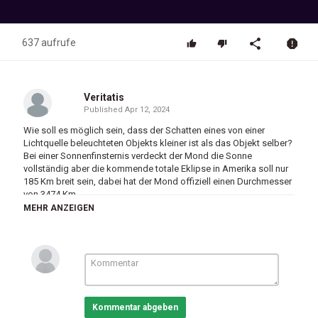
637 aufrufe
Veritatis
Published
Apr 12, 2024
Wie soll es möglich sein, dass der Schatten eines von einer
Lichtquelle beleuchteten Objekts kleiner ist als das Objekt selber?
Bei einer Sonnenfinsternis verdeckt der Mond die Sonne
vollständig aber die kommende totale Eklipse in Amerika soll nur
185 Km breit sein, dabei hat der Mond offiziell einen Durchmesser
von 3474 Km.
MEHR ANZEIGEN
Wie soll es da möglich sein, dass die Sonne, die so weit entfernt
ist, dass sie gerade einmal vom Mond verdeckt wird, den Schatten
des Mondes auf der Erde selbst verkleinert?
Zum nachgestellten MODELL:
Es ist egal ob die Sonne 200 mal grösser und 200 mal weiter weg
oder ob sie 5 mal grösser ist und 5 mal weiter weg. Der
Kommentar abgeben
Lichteinfallswinkel verändert sich dadurch nicht und ebenso