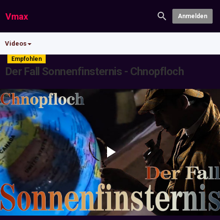
Vmax
Anmelden
Videos
Empfohlen
Der Fall Sonnenfinsternis - Chnopfloch
Play
Video