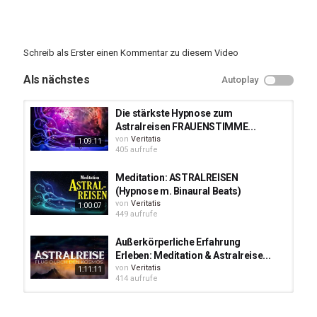
Schreib als Erster einen Kommentar zu diesem Video
Als nächstes
Autoplay
Die stärkste Hypnose zum
Astralreisen FRAUENSTIMME...
von
Veritatis
1:09:11
405 aufrufe
Meditation: ASTRALREISEN
(Hypnose m. Binaural Beats)
von
Veritatis
1:00:07
449 aufrufe
Außerkörperliche Erfahrung
Erleben: Meditation & Astralreise...
von
Veritatis
1:11:11
414 aufrufe
Hypnosetherapie-Reise in