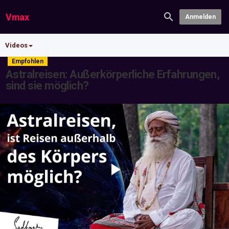
Vmax
Anmelden
Videos
Empfohlen
Astralreisen: Außerkörperliche Erfahrungen,
sind sie möglich?
Play