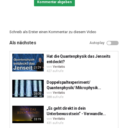
Kommentar abgeben
Schreib als Erster einen Kommentar zu diesem Video
Als nächstes
Autoplay
Hat die Quantenphysik das Jenseits
entdeckt?
von
Veritatis
25:29
427 aufrufe
Doppelspaltexperiment/
Quantenphysik/ Mikrophysik...
von
Veritatis
26:06
388 aufrufe
„Es geht direkt in dein
Unterbewusstsein“ - Verwandle...
von
Veritatis
33:19
431 aufrufe