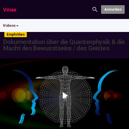
Vmax
Anmelden
Videos
Empfohlen
Dokumentation über die Quantenphysik & die
Macht des Bewusstseins / des Geistes
Play