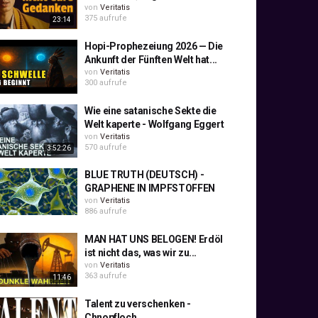
von
Veritatis
375 aufrufe
23:14
Hopi-Prophezeiung 2026 — Die
Ankunft der Fünften Welt hat...
von
Veritatis
300 aufrufe
Wie eine satanische Sekte die
Welt kaperte - Wolfgang Eggert
von
Veritatis
570 aufrufe
3:52:26
BLUE TRUTH (DEUTSCH) -
GRAPHENE IN IMPFSTOFFEN
von
Veritatis
886 aufrufe
MAN HAT UNS BELOGEN! Erdöl
ist nicht das, was wir zu...
von
Veritatis
363 aufrufe
11:46
Talent zu verschenken -
Chnopfloch