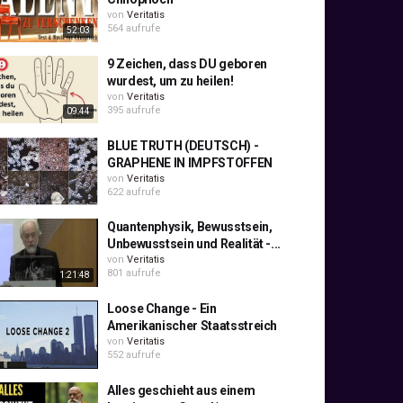
von
Veritatis
564 aufrufe
52:03
9 Zeichen, dass DU geboren
wurdest, um zu heilen!
von
Veritatis
395 aufrufe
09:44
BLUE TRUTH (DEUTSCH) -
GRAPHENE IN IMPFSTOFFEN
von
Veritatis
622 aufrufe
Quantenphysik, Bewusstsein,
Unbewusstsein und Realität -...
von
Veritatis
801 aufrufe
1:21:48
Loose Change - Ein
Amerikanischer Staatsstreich
von
Veritatis
552 aufrufe
Alles geschieht aus einem