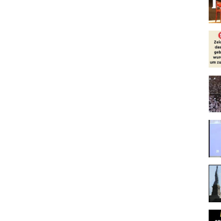
ehend auf Anfragen der Urheber zu reagieren. Sollte ein Urheber mit
n, werde ich das betroffene Video sofort abändern oder löschen.