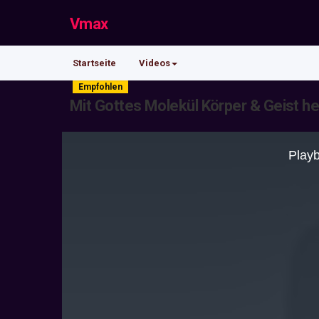
Vmax
Startseite
Videos
Empfohlen
Mit Gottes Molekül Körper & Geist he
This
is
Playb
a
modal
window.