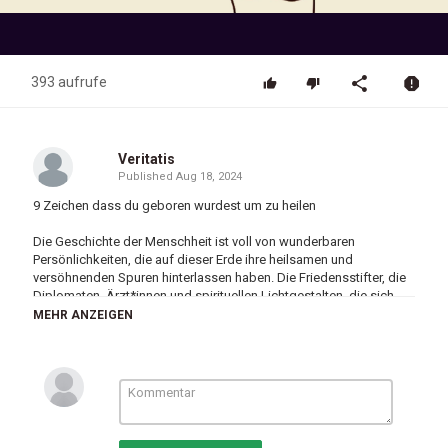
Video
393 aufrufe
Veritatis
Published
Aug 18, 2024
9 Zeichen dass du geboren wurdest um zu heilen
Die Geschichte der Menschheit ist voll von wunderbaren
Persönlichkeiten, die auf dieser Erde ihre heilsamen und
versöhnenden Spuren hinterlassen haben. Die Friedensstifter, die
Diplomaten, Ärzt*innen und spirituellen Lichtgestalten, die sich
und ihr Wirken in den Dienst der guten Sache gestellt haben, gibt
MEHR ANZEIGEN
es seit jeher. Manche von ihnen wurden zu Heiligen und Seligen,
gingen als Gurus, Propheten und große politische Strategen in die
Geschichte ein. Viele von ihnen jedoch haben ihre guten Werke im
Stillen und unter Ausschluss der Öffentlichkeit vollbracht. Jeder
Mensch kann heilen, wenn er dies zu seiner Mission erklärt. Doch
einige von uns wurden dafür geboren und müssen diesem Stern
nun folgen, ob sie wollen, oder nicht. Wir möchten dir hier daher 9