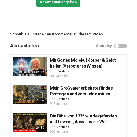
Kommentar abgeben
Hinweise darauf vorstellen, dass auch du zu diesen geborenen
Heiler*innen zählst:
#spirituellewelt #heiler #podcast
Jetzt kostenlos ABONNIEREN ►
https://tinyurl.com/y3fpwj5f
Schreib als Erster einen Kommentar zu diesem Video
Bildmaterial: Shutterstock, Wikimedia, Pixabay u.a.
Als nächstes
Autoplay
Hintergrundmusik:
https://www.bensound.com
Mit Gottes Molekül Körper & Geist
Kategorien
heilen (Verbotenes Wissen) I...
Spirituelles
von
Veritatis
05:52
385 aufrufe
Mein Großvater arbeitete für das
Pentagon und versuchte mir zu...
von
Veritatis
22:34
915 aufrufe
Die Bibel von 1775 wurde gefunden
und beweist, dass unsere Welt...
von
Veritatis
26:30
363 aufrufe