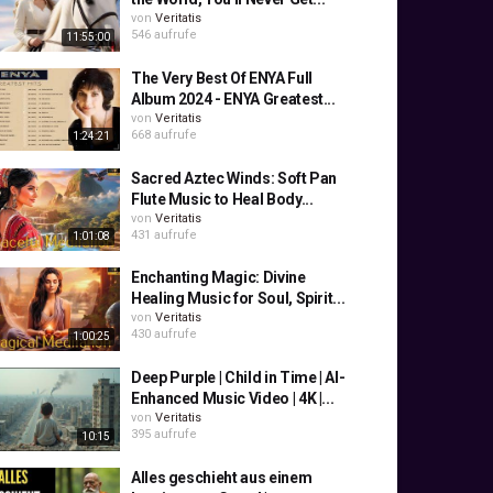
von
Veritatis
546 aufrufe
11:55:00
The Very Best Of ENYA Full
Album 2024 - ENYA Greatest...
von
Veritatis
668 aufrufe
1:24:21
Sacred Aztec Winds: Soft Pan
Flute Music to Heal Body...
von
Veritatis
431 aufrufe
1:01:08
Enchanting Magic: Divine
Healing Music for Soul, Spirit...
von
Veritatis
430 aufrufe
1:00:25
Deep Purple | Child in Time | AI-
Enhanced Music Video | 4K |...
von
Veritatis
395 aufrufe
10:15
Alles geschieht aus einem