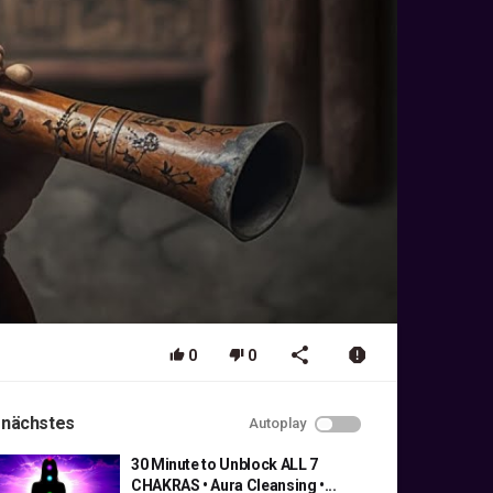
0
0
 nächstes
Autoplay
30 Minute to Unblock ALL 7
CHAKRAS • Aura Cleansing •...