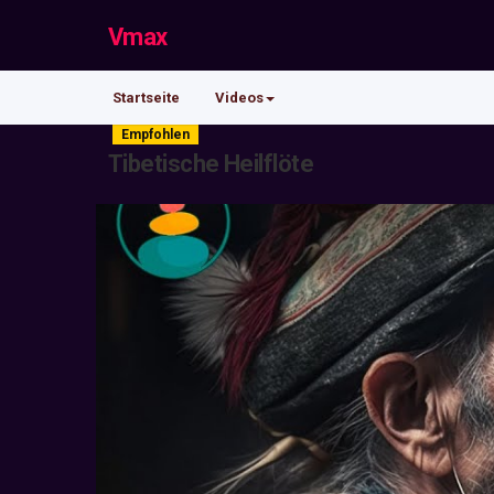
Vmax
Startseite
Videos
Empfohlen
Tibetische Heilflöte