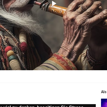
Play
Video
Als