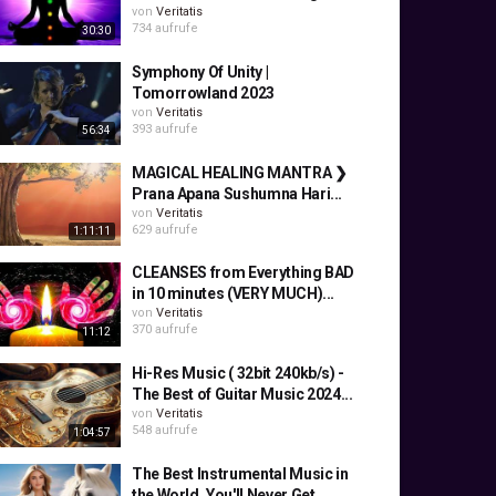
von
Veritatis
734 aufrufe
30:30
Symphony Of Unity |
Tomorrowland 2023
von
Veritatis
393 aufrufe
56:34
MAGICAL HEALING MANTRA ❯
Prana Apana Sushumna Hari...
von
Veritatis
629 aufrufe
1:11:11
CLEANSES from Everything BAD
in 10 minutes (VERY MUCH)...
von
Veritatis
370 aufrufe
11:12
Hi-Res Music ( 32bit 240kb/s) -
The Best of Guitar Music 2024...
von
Veritatis
548 aufrufe
1:04:57
The Best Instrumental Music in
the World, You'll Never Get...