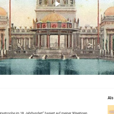
Play
Video
Als
atastrophe im 18. Jahrhundert" basiert auf meiner 90seitigen