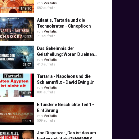
von
Veritatis
582 aufrufe
1:19:10
Atlantis, Tartaria und die
Technokraten - Chnopfloch
von
Veritatis
719 aufrufe
43:33
Das Geheimnis der
Geistheilung: Woran Du einen...
von
Veritatis
413 aufrufe
38:07
Tartaria - Napoleon und die
Schlammflut - David Ewing Jr
von
Veritatis
881 aufrufe
2:09:49
Erfundene Geschichte Teil 1 -
Einführung
von
Veritatis
509 aufrufe
15:09
Joe Dispenza: „Das ist das am
besten gehütete GEHEIMNIS...