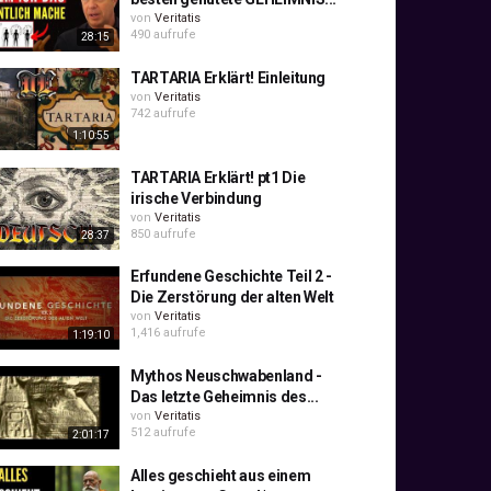
von
Veritatis
490 aufrufe
28:15
TARTARIA Erklärt! Einleitung
von
Veritatis
742 aufrufe
1:10:55
TARTARIA Erklärt! pt1 Die
irische Verbindung
von
Veritatis
850 aufrufe
28:37
Erfundene Geschichte Teil 2 -
Die Zerstörung der alten Welt
von
Veritatis
1,416 aufrufe
1:19:10
Mythos Neuschwabenland -
Das letzte Geheimnis des...
von
Veritatis
512 aufrufe
2:01:17
Alles geschieht aus einem