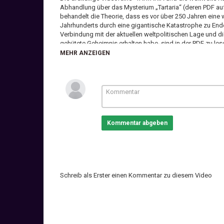
Abhandlung über das Mysterium „Tartaria“ (deren PDF au
behandelt die Theorie, dass es vor über 250 Jahren eine
Jahrhunderts durch eine gigantische Katastrophe zu Ende
Verbindung mit der aktuellen weltpolitischen Lage und die
gehütete Geheimnis erhalten habe, sind in der PDF zu les
anzuhören.
MEHR ANZEIGEN
Alle Informationen habe ich selbst recherchiert - teils im 
wurde von mir, Mario Walz, verfasst, niedergeschrieben,
der Illustrationen in dem Film stammen ebenfalls von mir.
Wie viele andere Informationen und Arbeiten, die ich hier 
diese Abhandlung frei verfügbar. Es ist mein tiefstes An
Kommentar abgeben
die damit verbundenen Erkenntnisse zu verbreiten, damit 
Mit dem Eintauchen in die geistigen Hintergründe des i
über die ich in meinen Texten, Videos, Büchern und gesa
Geheimnis um die perfide Verdrehung unserer Geschichte,
Tartariens geheim zu halten.
Ich habe mehrere Monate intensivste Arbeit in diese Abh
Schreib als Erster einen Kommentar zu diesem Video
und bitte um entsprechende Achtung beim Lesen und Wei
Arbeit angeht. Auf meiner Internetseite gibt es neben d
"Erkenntnisse/Gedankenbilder").
Wer meine Arbeit an dieser Abhandlung honorieren möcht