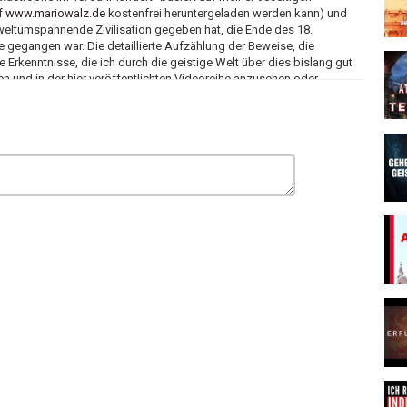
f
www.mariowalz.de
kostenfrei heruntergeladen werden kann) und
 weltumspannende Zivilisation gegeben hat, die Ende des 18.
 gegangen war. Die detaillierte Aufzählung der Beweise, die
 Erkenntnisse, die ich durch die geistige Welt über dies bislang gut
en und in der hier veröffentlichten Videoreihe anzusehen oder
Internet, aber größtenteils in den geistigen Realitätsebenen. Der Text
 als Audiodatei aufgesprochen und dann als Film geschnitten. Viele
und auf meiner Internetseite kostenfrei zur Verfügung stelle, ist auch
liegen, die Wahrheit hinter dem menschlichen Schein zu ergründen und
der Mensch in seine Selbstverantwortung und Freiheit findet.
rdischen Seins kommen auch unzählige Geheimnisse ans Tageslicht,
mmelten Nachrichten berichte – so wie das hier beschriebene
 wodurch die Machtelite versuchte, das Wissen um die Zivilisation
andlung und etliche Wochen in die Erstellung der drei Videos gesteckt
tergeben dieser Arbeit, insbesondere was das Kopieren aus dieser
er PDF unzählige weiterführende Links zu diesem Thema (siehe unter
e, mag mich bitte anschreiben:
info@mariowalz.de